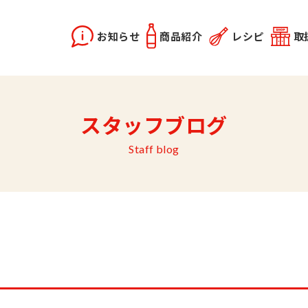
お知らせ
商品紹介
レシピ
取
X2
instagram
スタッフブログ
どうらく誕生秘話
レシピ動画
佐竹会長のお話
料理勉強会
関連記事
優選醤油
あま塩醤油
秋田姫美人
Staff blog