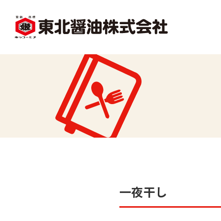
facebook
X1
沿革
レシピ一覧
味
味どうらくの里
かくし味
一夜干し