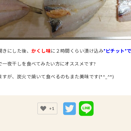
開きにした後、
かくし味
に２時間くらい漬け込み
“ピチット”
で一夜干しを食べてみたい方にオススメです?
すが、炭火で焼いて食べるのもまた美味です(*^_^*)
+1