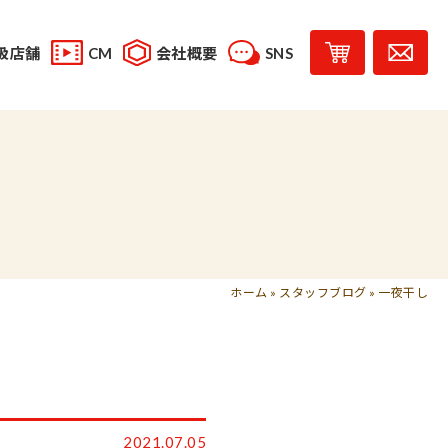
扱店舗
CM
会社概要
SNS
YouTube
スタッフブログ
レシピ投稿
受賞歴
味じまん
コラボレーション商品
ホーム
»
スタッフブログ
»
一夜干し
2021.07.05