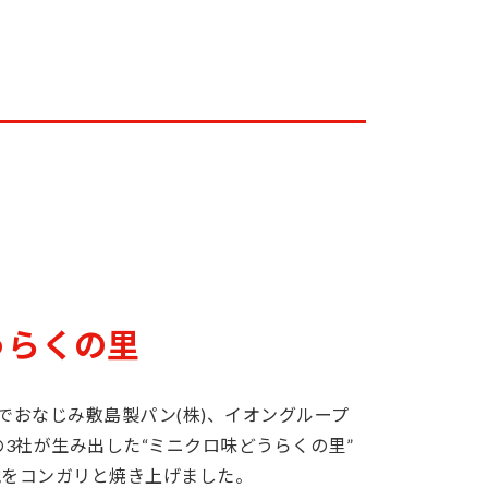
うらくの里
oでおなじみ敷島製パン(株)、イオングループ
の3社が生み出した“ミニクロ味どうらくの里”
地をコンガリと焼き上げました。