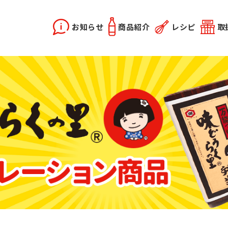
お知らせ
商品紹介
レシピ
取
X2
instagram
どうらく誕生秘話
レシピ動画
佐竹会長のお話
料理勉強会
関連記事
優選醤油
あま塩醤油
秋田姫美人