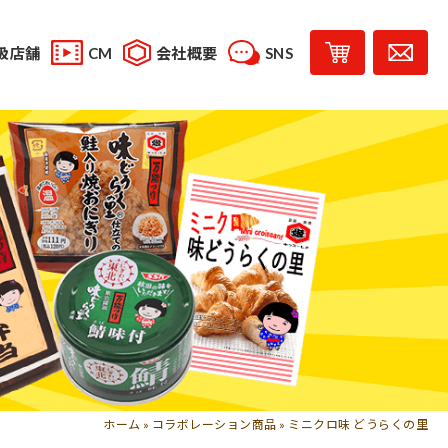
扱店舗
CM
会社概要
SNS
YouTube
スタッフブログ
レシピ投稿
受賞歴
味じまん
コラボレーション商品
ホーム
»
コラボレーション商品
»
ミニクロ味 どうらくの里