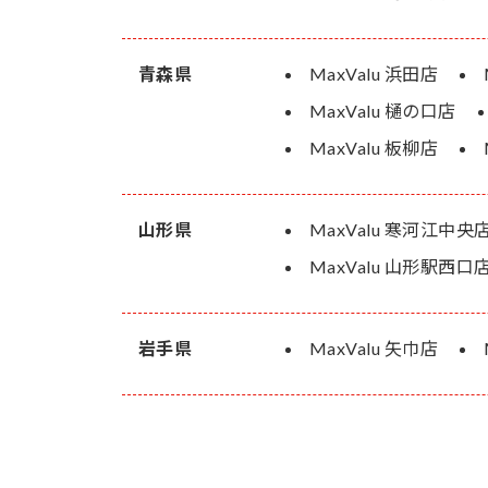
青森県
MaxValu 浜田店
MaxValu 樋の口店
MaxValu 板柳店
山形県
MaxValu 寒河江中央
MaxValu 山形駅西口
岩手県
MaxValu 矢巾店