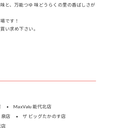
味と、万能つゆ 味どうらくの里の香ばしさが
登場です！
で買い求め下さい。
店
MaxValu 能代北店
u 泉店
ザ ビッグたかのす店
鹿店