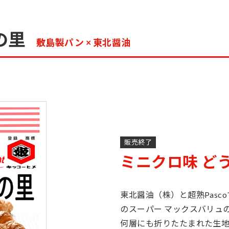
の里
敷島製パン × 東北醤油
販売終了
ミニクロ味 ど
東北醤油（株）と超熟Pasc
のスーパー マックスバリュ
何層にも折りたたまれた生