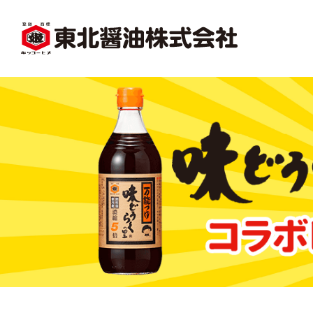
facebook
X1
沿革
レシピ一覧
味
味どうらくの里
かくし味