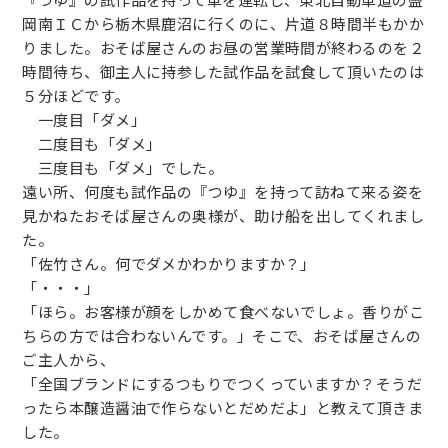
『つゆ』の試作品を持って車を運転し、東北自動車道の盛
岡南ＩＣから栃木県鹿沼に行くのに、片道８時間半もかか
りました。おそば屋さんのお昼の営業時間が終わるのを２
時間待ち、御主人に持参した試作品を試食して頂いたのは
５分ほどです。
一度目「ダメ」
二度目も「ダメ」
三度目も「ダメ」でした。
遠い所、何度も試作品の『つゆ』を持って訪ねて来る姿を
見かねたおそば屋さんの奥様が、助け船を出してくれまし
た。
「佐竹さん。何でダメかわかりますか？」
「・・・」
「ほら。お客様が顔をしかめて食べないでしょ。香りがこ
ちらの方では合わないんです。」そこで、おそば屋さんの
ご主人から、
「全国ブランドにするつもりでつくっていますか？そうだ
ったら本醸造醤油で作らないとだめだよ」と教えて頂きま
した。