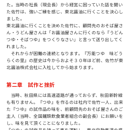
た。当時の社長（現会長）から経営に困っていた話を聞い
た佐竹は、強いご縁を感じ、東北醤油に行くことを決心し
ました。
東北醤油に行くことを決めた佐竹に、顧問先のおそば屋さ
ん・うどん屋さんは「お醤油屋さんに行くのなら『うどん
つゆ・そばつゆ』をつくりなさい」と言って送り出してく
れました。
それからが困難の連続となります。『万能つゆ 味どう
らくの里』の歴史は今からおよそ３０年ほど前、佐竹が東
北醤油株式会社に入社してから始まります。
第二章 試作と挫折
当時、秋田県には高速道路が通っておらず、秋田新幹線
も有りません。『つゆ』を作るのは社内で佐竹一人、出来
た『つゆ』の試作品の味を、前顧問先のおそば屋さんのご
主人（当時、全国麺類飲食業者組合の副会長）にお願いを
し、味を見て頂くことになりました。