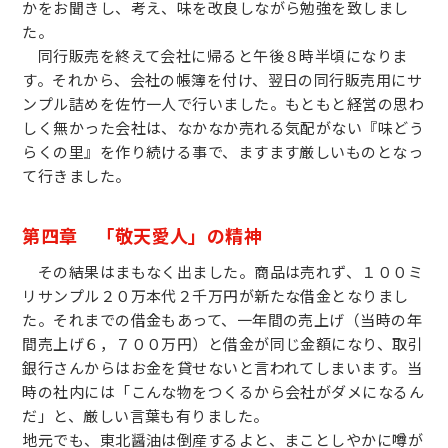
かをお聞きし、考え、味を改良しながら勉強を致しまし
た。
同行販売を終えて会社に帰ると午後８時半頃になりま
す。それから、会社の帳簿を付け、翌日の同行販売用にサ
ンプル詰めを佐竹一人で行いました。もともと経営の思わ
しく無かった会社は、なかなか売れる気配がない『味どう
らくの里』を作り続ける事で、ますます厳しいものとなっ
て行きました。
第四章 「敬天愛人」の精神
その結果はまもなく出ました。商品は売れず、１００ミ
リサンプル２０万本代２千万円が新たな借金となりまし
た。それまでの借金もあって、一年間の売上げ（当時の年
間売上げ６，７００万円）と借金が同じ金額になり、取引
銀行さんからはお金を貸せないと言われてしまいます。当
時の社内には「こんな物をつくるから会社がダメになるん
だ」と、厳しい言葉も有りました。
地元でも、東北醤油は倒産するよと、まことしやかに噂が