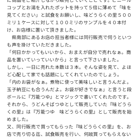
に商品をご紹介しながら販売していくことです。ビニール
コップとお湯を入れたポットを持って５倍に薄めて「味を
見てください」と試食をお願いし、味どうらくの里５００
ミリ１ケースに対して１００ミリのサンプルを４０本付
け、お店様に置いて頂きました。
県南部にあるお店の担当者様には同行販売で伺うといつ
も声を掛けていただきました。
「何日かかってもいいから、おまえが自分で売れなぁ。商
品を置いていっていいから」と言って下さいました。
しかし、一日に売れた本数は３本。そんな姿を見て、よほ
ど心配して家でも話題にしてくれていたのでしょう。
「内のお袋がなぁ。煮物に使って美味しいと言うんだよ。
玉子納豆にも合うんだよ。お袋が好きでなぁ」と言うと段
ボールに『万能つゆ』とマジックで書いてくれたのです。
それから、うどんそばつゆとして販売していた『味どうら
くの里』は『万能つゆ 味どうらくの里』として販売を始
めました。
又、同行販売で買ってもらった『味どうらくの里』を、お
店で売り切る迄、試食販売を行い、何故買ってもらえない