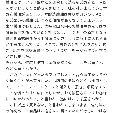
醤油には、アミノ酸などを調合して造る新式醸造と、時間
をかけじっくりと熟成をさせてうま味を引き出して造る本
醸造醤油があります。本醸造醤油は香りが良いのですが、
新式醸造の醤油に比べると値段が高くなってしまいます。
東北醤油はもちろん、当時秋田県内のお醤油屋さんでは本
醸造醤油を造っている会社はなく、『つゆ』の原料となる
醤油を新式醸造から本醸造に変更しようにも手に入れる事
が出来ませんでした。そこで、県外の会社さんをご紹介頂
き、原料を本醸造醤油に替え『つゆ』を一から作り直すこ
とにしました。
それから、何度も何度も試作を繰り返し、おそば屋さん・
うどん屋さんから、
「この『つゆ』だったら良いでしょ」と言う返事をようや
く頂くことが出来ました。お店用のそばうどんつゆ用とし
て、１５ケース・３０ケースと購入して頂き、順調なスタ
ートを切った『つゆ』でしたが、おそば屋さんではお客様
に「味かわった？」と言われ、遂にはおそば屋さんから
「これ以上は買えない」と言われてしまいます。佐竹はこ
の時初めて「商品はお店さんに買っていただけるのではな