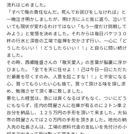
流れはじめました。
「すべて俺の責任なんだ。死んでお詫びをしなければ」と
一晩泣き明かしましたが、明け方にふと我に返り、泣いて
いても現状が変わるわけではない「もう一度だけ挑戦して
みよう」と覚悟を決めました。それからは毎日バケツ３０
杯の行水と深夜の工場で座禅を欠かさず行い、一心に「ど
うしたらいい！！どうしたらいい！！」と自らに問い続け
ました。
その時、西郷隆盛さんの「敬天愛人」の言葉が脳裏に浮か
びました。「全てを天に任せよ！！己は今日一日にただた
だ最善を尽くすのみ、人意を起こすな！！」と不安になる
心、買ってもらいたい心も捨て、買って頂ける味を探し求
め、勉強させて頂く事に致しました。
悪化した経営は、急には良くなるはずもなく、ついにどう
にもならず、庄内の問屋さんに在庫が有るのに２トン車２
台分を納品し、１２５万円の手形を頂いて来ました。大仙
市の問屋さんでは２０万円の手形を頂きました。地元の納
入先の社長さんは、工場の燃料代金の支払いを先付けの小