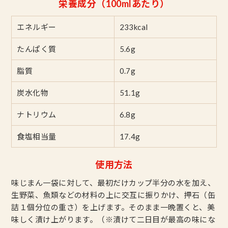
栄養成分（100mlあたり）
エネルギー
233kcal
たんぱく質
5.6g
脂質
0.7g
炭水化物
51.1g
ナトリウム
6.8g
食塩相当量
17.4g
使用方法
味じまん一袋に対して、最初だけカップ半分の水を加え、
生野菜、魚類などの材料の上に交互に振りかけ、押石（缶
詰１個分位の重さ）を上げます。そのまま一晩置くと、美
味しく漬け上がります。（※漬けて二日目が最高の味にな