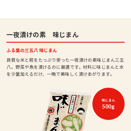
一夜漬けの素 味じまん
ふる里の三五八 味じまん
良質な米と糀をたっぷり使った一夜漬けの素味じまん三五
八。野菜や魚を漬けるのに最適です。材料に味じまんと水
を少量加えるだけ、一晩で美味しく漬けあがります。
味じまん
500g