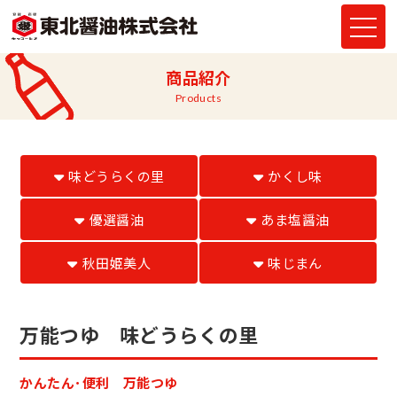
商品紹介
products
味どうらくの里
かくし味
優選醤油
あま塩醤油
秋田姫美人
味じまん
万能つゆ 味どうらくの里
かんたん･便利 万能つゆ