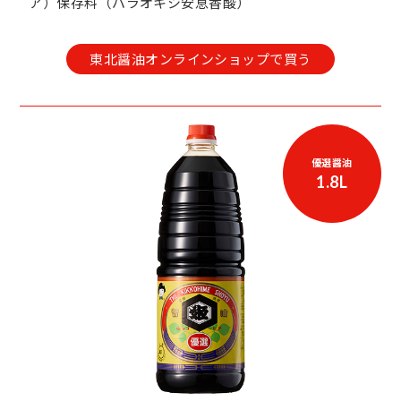
ア）保存料（パラオキシ安息香酸）
東北醤油オンラインショップで買う
優選醤油
1.8L