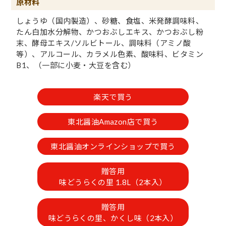
原材料
しょうゆ（国内製造）、砂糖、食塩、米発酵調味料、
たん白加水分解物、かつおぶしエキス、かつおぶし粉
末、酵母エキス/ソルビトール、調味料（アミノ酸
等）、アルコール、カラメル色素、酸味料、ビタミン
B1、（一部に小麦・大豆を含む）
楽天で買う
東北醤油Amazon店で買う
東北醤油オンラインショップで買う
贈答用
味どうらくの里 1.8L（2本入）
贈答用
味どうらくの里、かくし味（2本入）