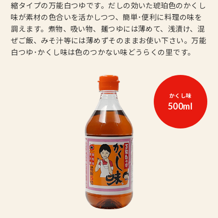
縮タイプの万能白つゆです。だしの効いた琥珀色のかくし
味が素材の色合いを活かしつつ、簡単･便利に料理の味を
調えます。煮物、吸い物、麺つゆには薄めて、浅漬け、混
ぜご飯、みそ汁等には薄めずそのままお使い下さい。万能
白つゆ･かくし味は色のつかない味どうらくの里です。
かくし味
500ml