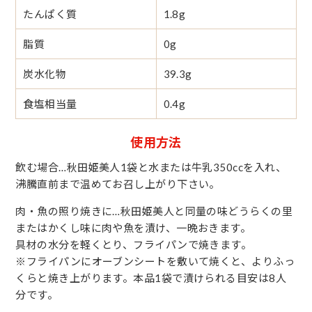
たんぱく質
1.8g
脂質
0g
炭水化物
39.3g
食塩相当量
0.4g
使用方法
飲む場合…秋田姫美人1袋と水または牛乳350ccを入れ、
沸騰直前まで温めてお召し上がり下さい。
肉・魚の照り焼きに…秋田姫美人と同量の味どうらくの里
またはかくし味に肉や魚を漬け、一晩おきます。
具材の水分を軽くとり、フライパンで焼きます。
※フライパンにオーブンシートを敷いて焼くと、よりふっ
くらと焼き上がります。本品1袋で漬けられる目安は8人
分です。