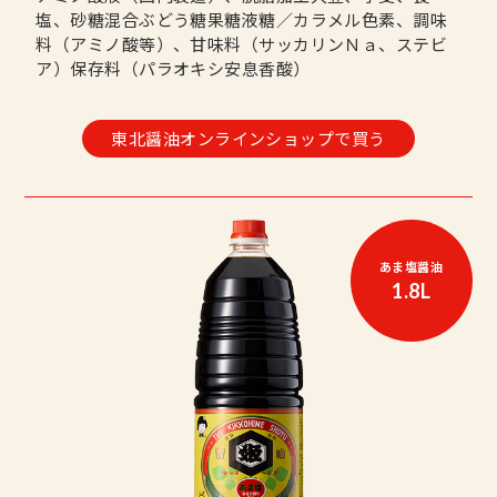
塩、砂糖混合ぶどう糖果糖液糖／カラメル色素、調味
料（アミノ酸等）、甘味料（サッカリンＮａ、ステビ
ア）保存料（パラオキシ安息香酸）
東北醤油オンラインショップで買う
あま塩醤油
1.8L