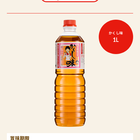
かくし味
1L
賞味期限