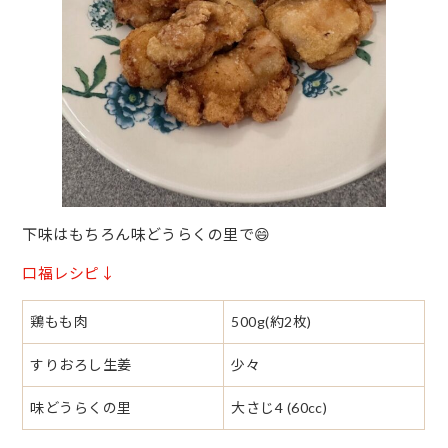
下味はもちろん味どうらくの里で😄
口福レシピ↓
鶏もも肉
500g(約2枚)
すりおろし生姜
少々
味どうらくの里
大さじ4 (60cc)