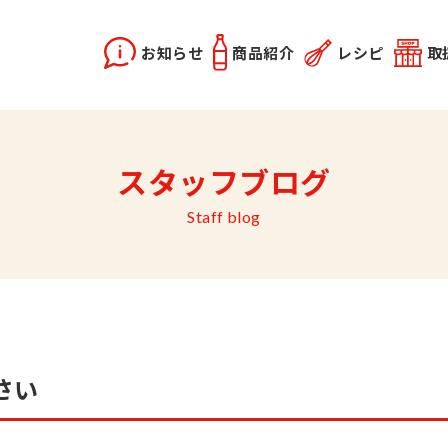
お知らせ
商品紹介
レシピ
取
X2
instagram
スタッフブログ
どうらく誕生秘話
レシピ動画
佐竹会長のお話
料理勉強会
関連記事
優選醤油
あま塩醤油
秋田姫美人
Staff blog
さい