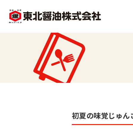
facebook
X1
沿革
レシピ一覧
味
味どうらくの里
かくし味
初夏の味覚じゅん