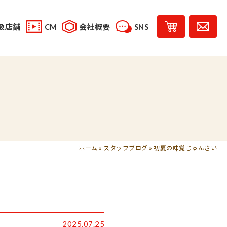
扱店舗
CM
会社概要
SNS
YouTube
スタッフブログ
レシピ投稿
受賞歴
味じまん
コラボレーション商品
ホーム
»
スタッフブログ
»
初夏の味覚じゅんさい
2025.07.25