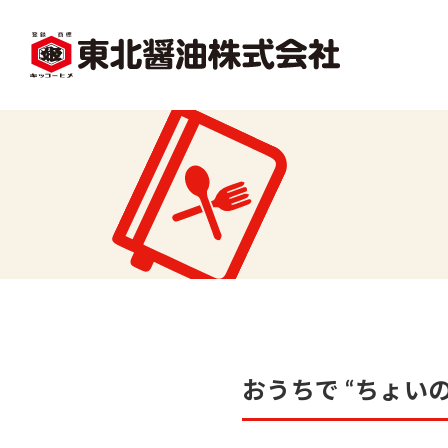
facebook
X1
沿革
レシピ一覧
味
味どうらくの里
かくし味
おうちで “ちょいの