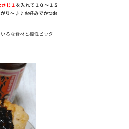
大さじ１
を入れて１０～１５
上がり～♪♪お好みでかつお
ろいろな食材と相性ピッタ