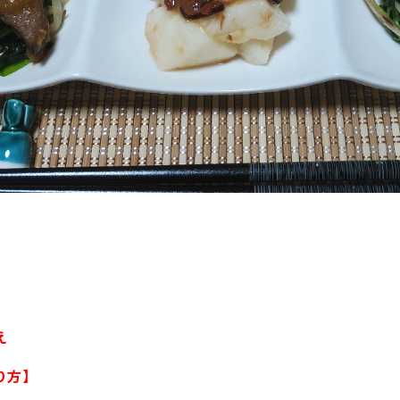
え
り方】