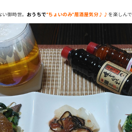
ない御時世。
おうちで
“ちょいのみ”居酒屋気分♪♪
を楽しんでみ