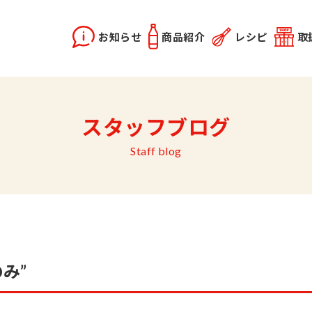
お知らせ
商品紹介
レシピ
取
X2
instagram
スタッフブログ
どうらく誕生秘話
レシピ動画
佐竹会長のお話
料理勉強会
関連記事
優選醤油
あま塩醤油
秋田姫美人
Staff blog
み”