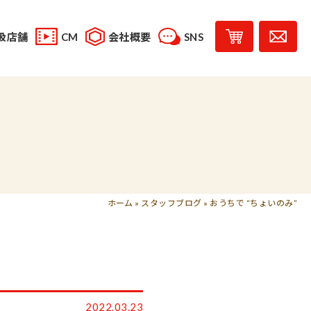
扱店舗
CM
会社概要
SNS
YouTube
スタッフブログ
レシピ投稿
受賞歴
味じまん
コラボレーション商品
ホーム
»
スタッフブログ
»
おうちで “ちょいのみ”
2022.03.23