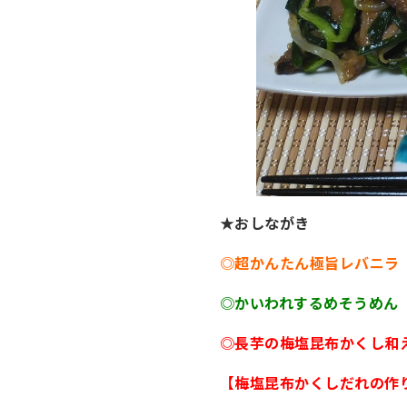
★おしながき
◎超かんたん極旨レバニラ
◎かいわれするめそうめん
◎長芋の梅塩昆布かくし和
【梅塩昆布かくしだれの作