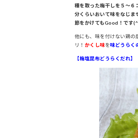
種を取った梅干しを５～６
分くらいおいて味をなじま
節をかけてもGood！です(^-
他にも、味を付けない鶏の
リ！
かくし味
を
味どうらく
【梅塩昆布どうらくだれ】