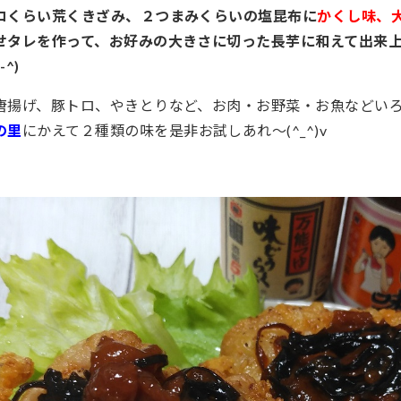
コくらい荒くきざみ、２つまみくらいの塩昆布に
かくし味、
せタレを作って、お好みの大きさに切った長芋に和えて出来
^)
唐揚げ、豚トロ、やきとりなど、お肉・お野菜・お魚などい
の里
にかえて２種類の味を是非お試しあれ～(^_^)v