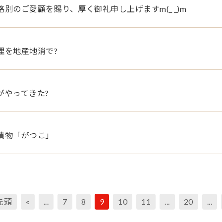
格別のご愛顧を賜り、厚く御礼申し上げますm(_ _)m
理を地産地消で?
がやってきた?
漬物「がつこ」
 先頭
«
...
7
8
9
10
11
...
20
...