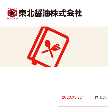
facebook
X1
沿革
レシピ一覧
味
味どうらくの里
かくし味
2023.03.22
春よこ