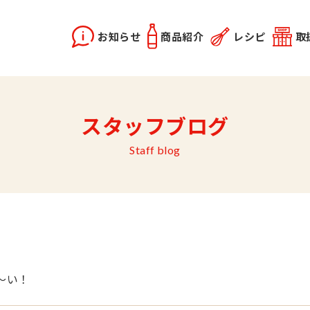
お知らせ
商品紹介
レシピ
取
X2
instagram
スタッフブログ
どうらく誕生秘話
レシピ動画
佐竹会長のお話
料理勉強会
関連記事
優選醤油
あま塩醤油
秋田姫美人
Staff blog
～い！