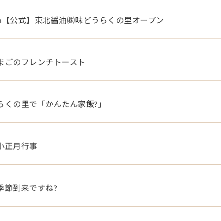
zon【公式】東北醤油㈱味どうらくの里オープン
まごのフレンチトースト
らくの里で「かんたん家飯?」
小正月行事
季節到来ですね?