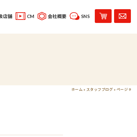
扱店舗
CM
会社概要
SNS
YouTube
スタッフブログ
レシピ投稿
受賞歴
味じまん
コラボレーション商品
ホーム
»
スタッフブログ
»
ページ 9