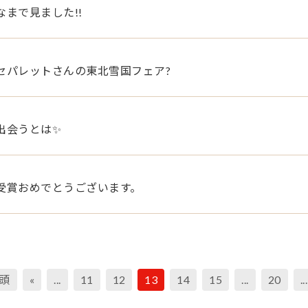
なまで見ました!!
セパレットさんの東北雪国フェア?
出会うとは✨
受賞おめでとうございます。
先頭
«
...
11
12
13
14
15
...
20
...