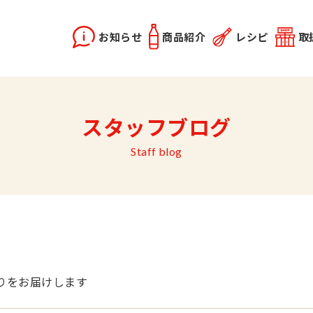
お知らせ
商品紹介
レシピ
取
X2
instagram
スタッフブログ
どうらく誕生秘話
レシピ動画
佐竹会長のお話
料理勉強会
関連記事
優選醤油
あま塩醤油
秋田姫美人
Staff blog
りをお届けします