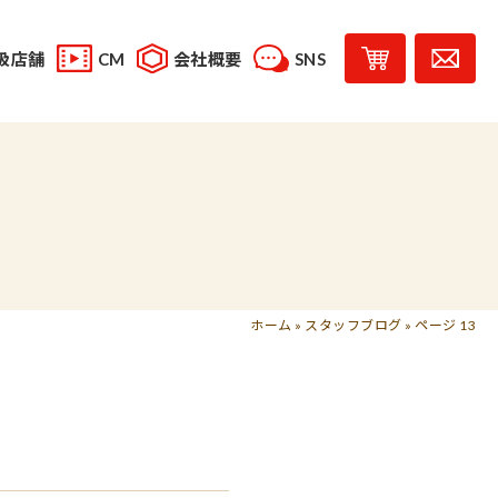
扱店舗
CM
会社概要
SNS
YouTube
スタッフブログ
レシピ投稿
受賞歴
味じまん
コラボレーション商品
ホーム
»
スタッフブログ
»
ページ 13