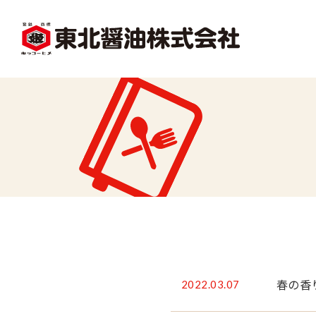
facebook
X1
沿革
レシピ一覧
味
味どうらくの里
かくし味
2022.03.07
春の香