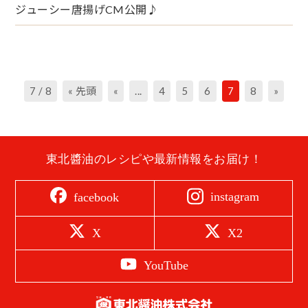
ジューシー唐揚げCM公開♪
7 / 8
« 先頭
«
...
4
5
6
7
8
»
東北醬油のレシピや最新情報をお届け！
instagram
facebook
X
X2
YouTube