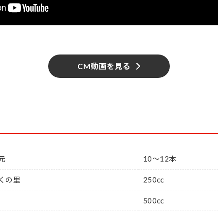
CM動画を見る
元
10～12本
くの里
250㏄
500㏄