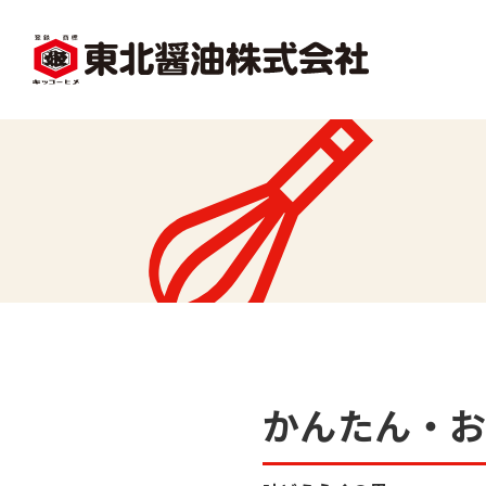
facebook
X1
沿革
レシピ一覧
味
味どうらくの里
かくし味
かんたん・お