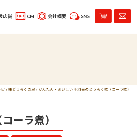
扱店舗
CM
会社概要
SNS
YouTube
スタッフブログ
レシピ投稿
受賞歴
味じまん
コラボレーション商品
シピ
»
味どうらくの里
»
かんたん・おいしい 手羽元のどうらく煮（コーラ煮）
（コーラ煮）