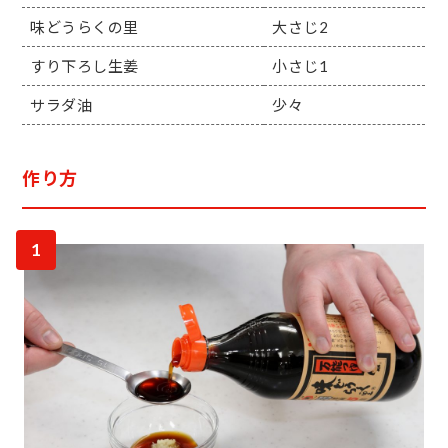
味どうらくの里
大さじ2
すり下ろし生姜
小さじ1
サラダ油
少々
作り方
1