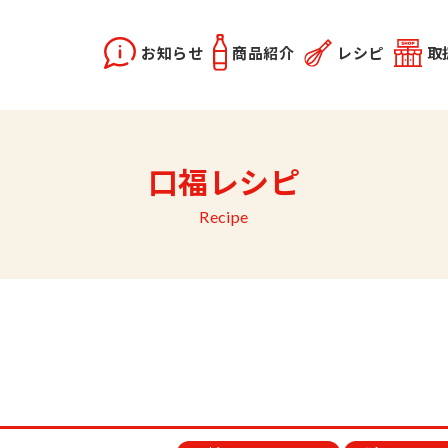
お知らせ
商品紹介
レシピ
取
X2
instagram
口福レシピ
どうらく誕生秘話
レシピ動画
佐竹会長のお話
料理勉強会
関連記事
優選醤油
あま塩醤油
秋田姫美人
Recipe