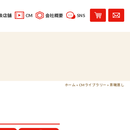
扱店舗
CM
会社概要
SNS
YouTube
スタッフブログ
レシピ投稿
受賞歴
味じまん
コラボレーション商品
ホーム
»
CMライブラリー
»
茶碗蒸し