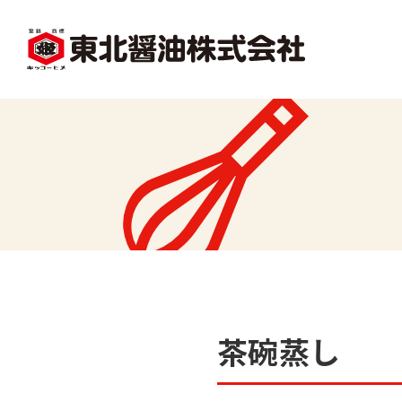
facebook
X1
沿革
レシピ一覧
味
味どうらくの里
かくし味
茶碗蒸し