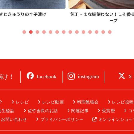
すときゅうりの辛子漬け
包丁・まな板使わない！しそ香
ープ
届け！
instagram
facebook
X
介
レシピ
レシピ動画
料理勉強会
レシピ投稿
誕生秘話
佐竹会長のお話
関連記事
受賞歴
コ
お問い合わせ
プライバシーポリシー
オンラインショッ