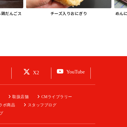
る鶏だんごス
チーズ入りおにぎり
めん
YouTube
X2
取扱店舗
CMライブラリー
ラボ商品
スタッフブログ
プ