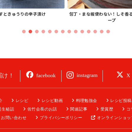
すときゅうりの辛子漬け
包丁・まな板使わない！しそ香
ープ
届け！
instagram
facebook
X
介
レシピ
レシピ動画
料理勉強会
レシピ投稿
誕生秘話
佐竹会長のお話
関連記事
受賞歴
コ
お問い合わせ
プライバシーポリシー
オンラインショッ