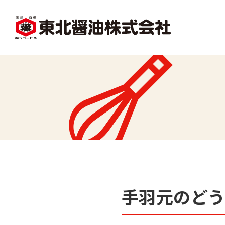
facebook
X1
沿革
レシピ一覧
味
味どうらくの里
かくし味
手羽元のど