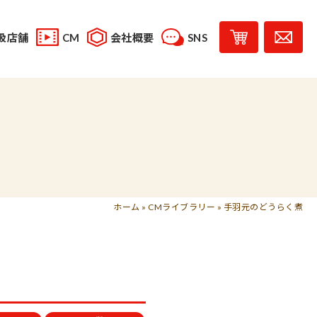
扱店舗
CM
会社概要
SNS
YouTube
スタッフブログ
レシピ投稿
受賞歴
味じまん
コラボレーション商品
ホーム
»
CMライブラリー
»
手羽元のどうらく煮