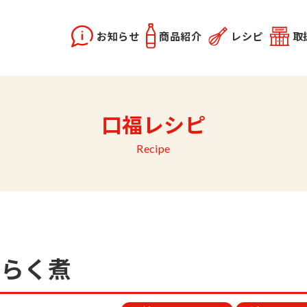
お知らせ
商品紹介
レシピ
取
X2
instagram
口福レシピ
どうらく誕生秘話
レシピ動画
佐竹会長のお話
料理勉強会
関連記事
優選醤油
あま塩醤油
秋田姫美人
Recipe
うらく煮