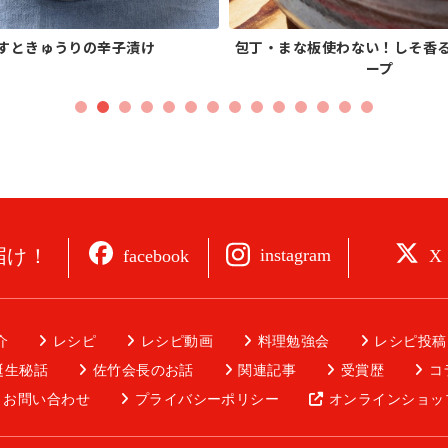
すときゅうりの辛子漬け
包丁・まな板使わない！しそ香
ープ
届け！
instagram
facebook
X
介
レシピ
レシピ動画
料理勉強会
レシピ投稿
誕生秘話
佐竹会長のお話
関連記事
受賞歴
コ
お問い合わせ
プライバシーポリシー
オンラインショッ