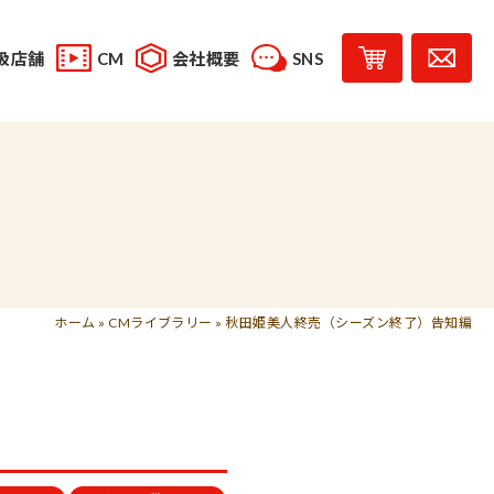
扱店舗
CM
会社概要
SNS
YouTube
スタッフブログ
レシピ投稿
受賞歴
味じまん
コラボレーション商品
ホーム
»
CMライブラリー
»
秋田姫美人終売（シーズン終了）告知編