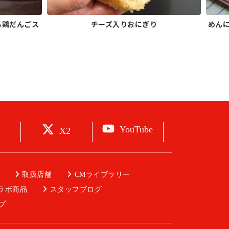
る鶏だんごス
チーズ入りおにぎり
めん
YouTube
X2
取扱店舗
CMライブラリー
ラボ商品
スタッフブログ
プ