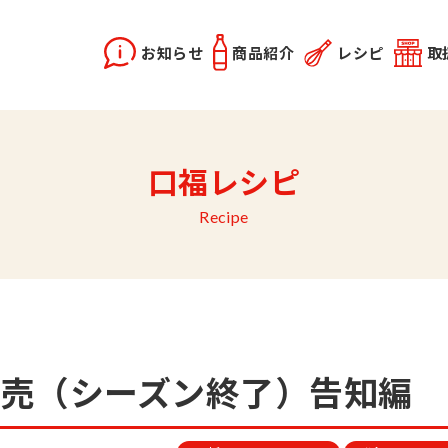
お知らせ
商品紹介
レシピ
取
X2
instagram
口福レシピ
どうらく誕生秘話
レシピ動画
佐竹会長のお話
料理勉強会
関連記事
優選醤油
あま塩醤油
秋田姫美人
Recipe
終売（シーズン終了）告知編