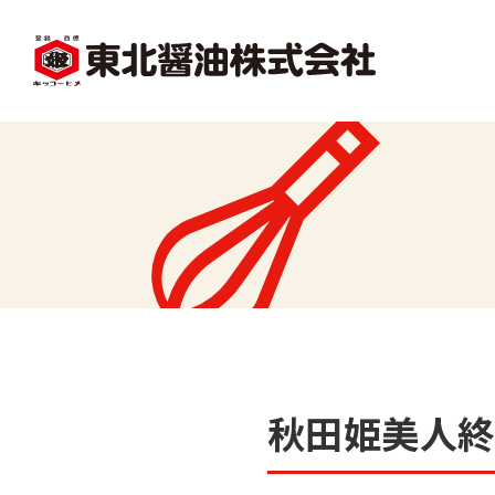
facebook
X1
沿革
レシピ一覧
味
味どうらくの里
かくし味
秋田姫美人