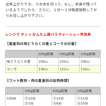
出来上がりです。 ※お肉を切って、もし、赤身が残って
いるようでしたら、さらに、１分～２分程度加熱してか
らお召し上がり下さい。
レンジで チンッ かんたん豚バラチャーシュー早見表
【重量別の味どうらくの里とコーラの分量】
300g前後
400g前後
500g前後
味どうらくの里
200cc
250cc
300cc
コーラ
100cc
125cc
150cc
【ワット数別・肉の重量別の加熱時間】
300g前後
400g前後
500g前後
500W
①10分
①13分
①15分
②5分
②8分
②10分