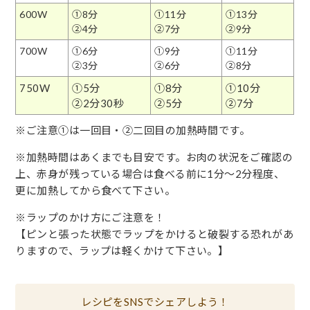
600W
①8分
①11分
①13分
②4分
②7分
②9分
700W
①6分
①9分
①11分
②3分
②6分
②8分
750W
①5分
①8分
①10分
②2分30秒
②5分
②7分
※ご注意①は一回目・②二回目の加熱時間です。
※加熱時間はあくまでも目安です。お肉の状況をご確認の
上、赤身が残っている場合は食べる前に1分～2分程度、
更に加熱してから食べて下さい。
※ラップのかけ方にご注意を！
【ピンと張った状態でラップをかけると破裂する恐れがあ
りますので、ラップは軽くかけて下さい。】
レシピをSNSでシェアしよう！