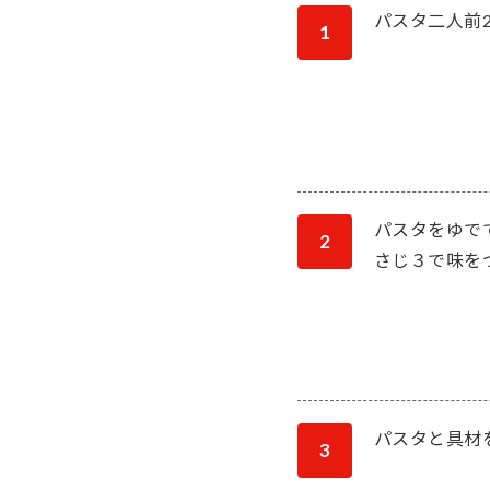
パスタ二人前2
1
パスタをゆで
2
さじ３で味を
パスタと具材
3