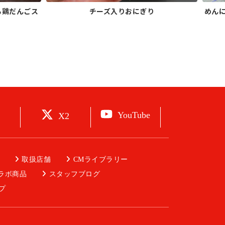
る鶏だんごス
チーズ入りおにぎり
めん
YouTube
X2
取扱店舗
CMライブラリー
ラボ商品
スタッフブログ
プ