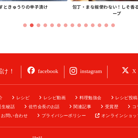
すときゅうりの辛子漬け
包丁・まな板使わない！しそ香
ープ
届け！
instagram
facebook
X
介
レシピ
レシピ動画
料理勉強会
レシピ投稿
誕生秘話
佐竹会長のお話
関連記事
受賞歴
コ
お問い合わせ
プライバシーポリシー
オンラインショッ