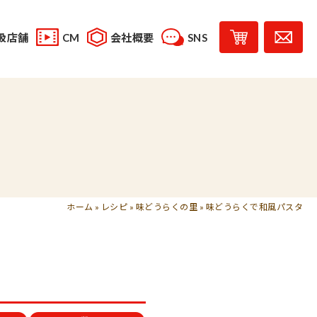
扱店舗
CM
会社概要
SNS
YouTube
スタッフブログ
レシピ投稿
受賞歴
味じまん
コラボレーション商品
ホーム
»
レシピ
»
味どうらくの里
»
味どうらくで和風パスタ