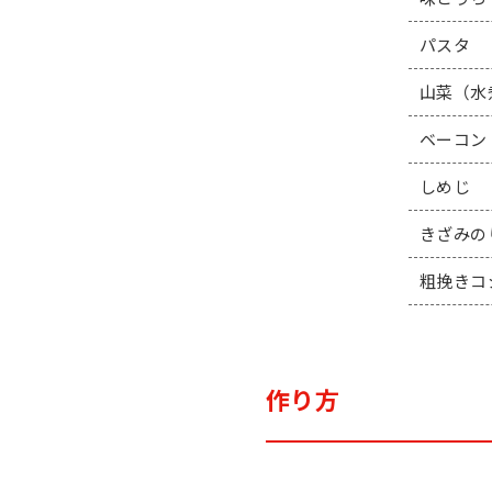
パスタ
山菜（水
ベーコン
しめじ
きざみの
粗挽きコ
作り方