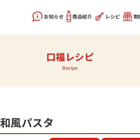
お知らせ
商品紹介
レシピ
取
X2
instagram
口福レシピ
どうらく誕生秘話
レシピ動画
佐竹会長のお話
料理勉強会
関連記事
優選醤油
あま塩醤油
秋田姫美人
Recipe
で和風パスタ