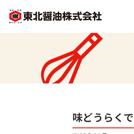
facebook
X1
沿革
レシピ一覧
味
味どうらくの里
かくし味
味どうらく