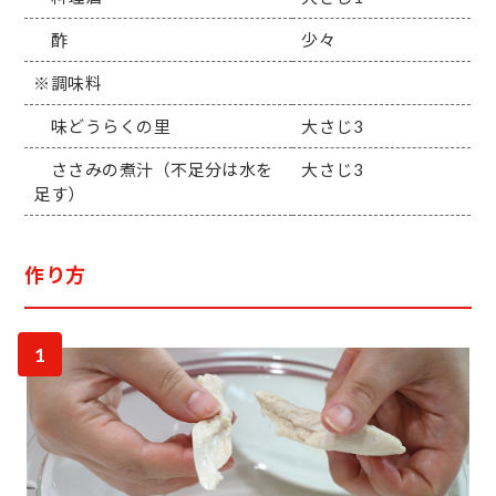
酢
少々
※調味料
味どうらくの里
大さじ3
ささみの煮汁（不足分は水を
大さじ3
足す）
作り方
1