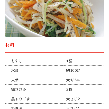
材料
もやし
1袋
水菜
約100㌘
人参
大1/2本
鶏ささみ
2枚
黒すりごま
大さじ2
料理酒
大さじ1