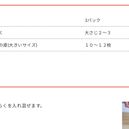
3パック
く
大さじ２～３
の皮(大きいサイズ)
１０～１２枚
らくを入れ混ぜます。