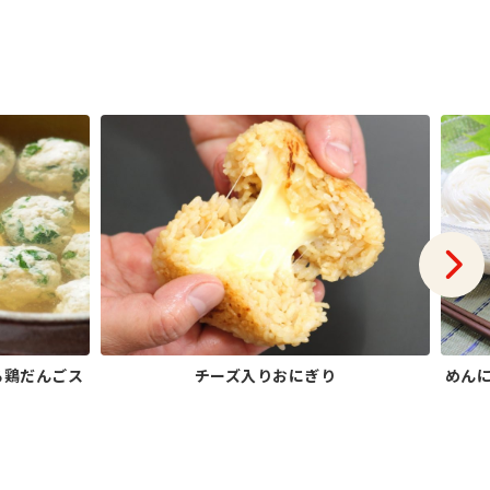
る鶏だんごス
チーズ入りおにぎり
めん