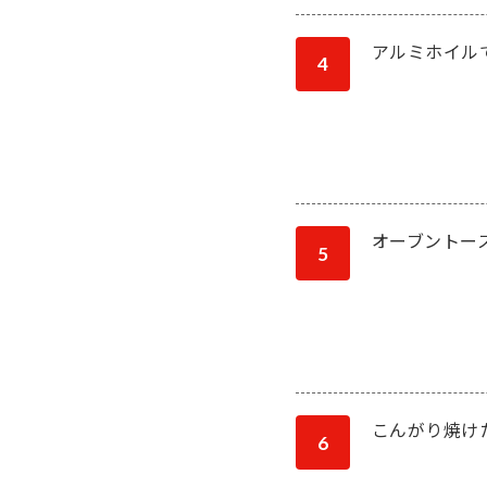
アルミホイル
4
オーブントー
5
こんがり焼け
6