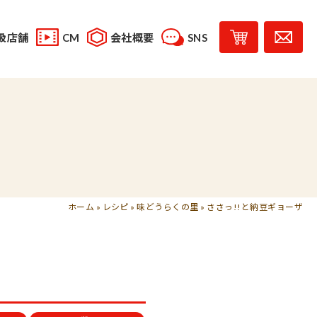
扱店舗
CM
会社概要
SNS
YouTube
スタッフブログ
レシピ投稿
受賞歴
味じまん
コラボレーション商品
ホーム
»
レシピ
»
味どうらくの里
»
ささっ!!と納豆ギョーザ