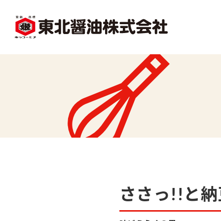
facebook
X1
沿革
レシピ一覧
味
味どうらくの里
かくし味
ささっ!!と