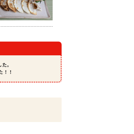
した。
た！！