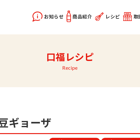
お知らせ
商品紹介
レシピ
取
X2
instagram
口福レシピ
どうらく誕生秘話
レシピ動画
佐竹会長のお話
料理勉強会
関連記事
優選醤油
あま塩醤油
秋田姫美人
Recipe
納豆ギョーザ