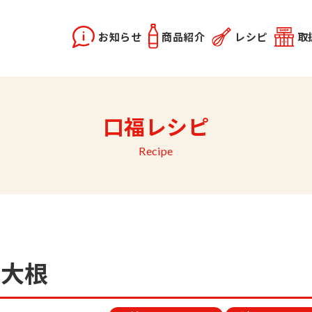
お知らせ
商品紹介
レシピ
取
X2
instagram
口福レシピ
どうらく誕生秘話
レシピ動画
佐竹会長のお話
料理勉強会
関連記事
優選醤油
あま塩醤油
秋田姫美人
Recipe
り大根