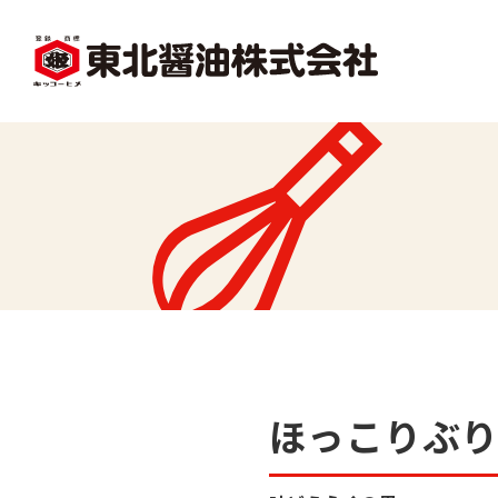
facebook
X1
沿革
レシピ一覧
味
味どうらくの里
かくし味
ほっこりぶ