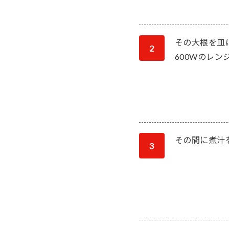
その大根を皿
2
600Wのレ
その間に煮汁
3