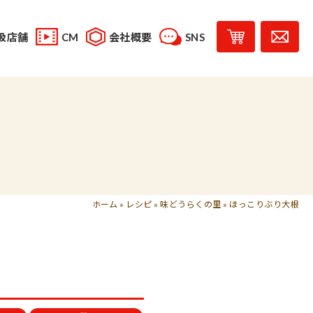
扱店舗
CM
会社概要
SNS
YouTube
スタッフブログ
レシピ投稿
受賞歴
味じまん
コラボレーション商品
ホーム
»
レシピ
»
味どうらくの里
»
ほっこりぶり大根