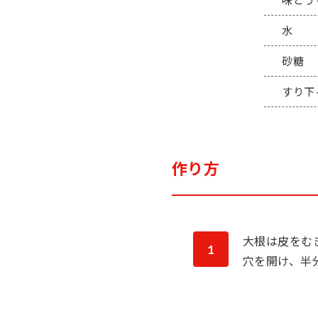
味どう
水
砂糖
すり下
作り方
大根は皮をむ
1
穴を開け、半