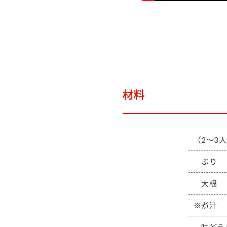
材料
（2～3
ぶり
大根
※煮汁