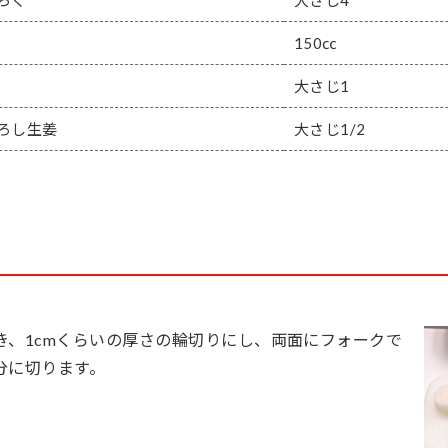
らく
大さじ4
150㏄
大さじ1
ろし生姜
大さじ1/2
き、1cmくらいの厚さの輪切りにし、両面にフォークで
分に切ります。