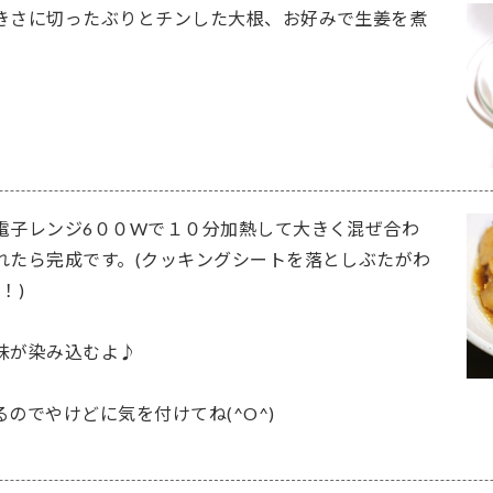
きさに切ったぶりとチンした大根、お好みで生姜を煮
電子レンジ6００Wで１０分加熱して大きく混ぜ合わ
れたら完成です。(クッキングシートを落としぶたがわ
！)
味が染み込むよ♪
のでやけどに気を付けてね(^O^)