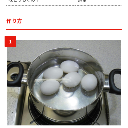
味どうらくの里
適量
作り方
1