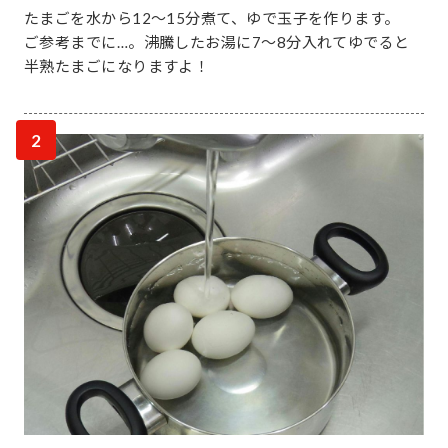
たまごを水から12～15分煮て、ゆで玉子を作ります。
ご参考までに…。沸騰したお湯に7～8分入れてゆでると
半熟たまごになりますよ！
2