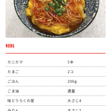
材料
カニカマ
5本
たまご
2コ
ごはん
200g
ごま油
適量
味どうらくの里
大さじ4
みりん
大さじ1