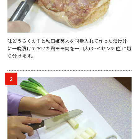
味どうらくの里と秋田姫美人を同量入れて作った漬け汁
に一晩漬けておいた鶏モモ肉を一口大(3～4センチ位)に切
り分けます。
2