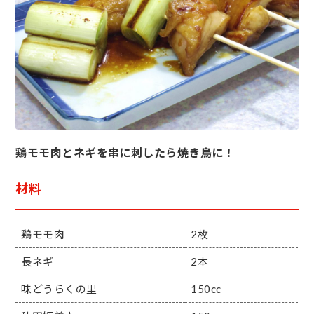
鶏モモ肉とネギを串に刺したら焼き鳥に！
材料
鶏モモ肉
2枚
長ネギ
2本
味どうらくの里
150cc