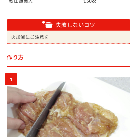
秋田姫美人
150cc
失敗しないコツ
火加減にご注意を
作り方
1