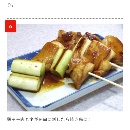
り。
6
鶏モモ肉とネギを串に刺したら焼き鳥に！