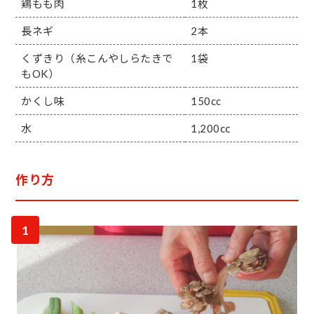
鶏もも肉
1枚
長ネギ
2本
くずきり（糸こんやしらたきで
1袋
もOK）
かくし味
150cc
水
1,200㏄
作り方
1