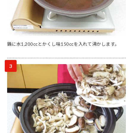
鍋に水1,200㏄とかくし味150㏄を入れて沸かします。
3