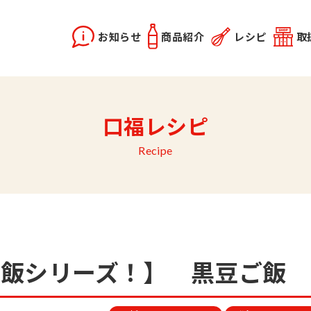
お知らせ
商品紹介
レシピ
取
X2
instagram
口福レシピ
どうらく誕生秘話
レシピ動画
佐竹会長のお話
料理勉強会
関連記事
優選醤油
あま塩醤油
秋田姫美人
Recipe
ご飯シリーズ！】 黒豆ご飯