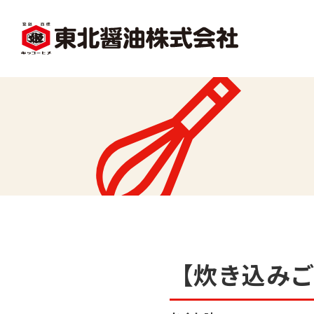
facebook
X1
沿革
レシピ一覧
味
味どうらくの里
かくし味
【炊き込み