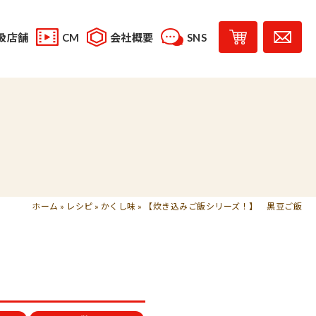
扱店舗
CM
会社概要
SNS
YouTube
スタッフブログ
レシピ投稿
受賞歴
味じまん
コラボレーション商品
ホーム
»
レシピ
»
かくし味
»
【炊き込みご飯シリーズ！】 黒豆ご飯