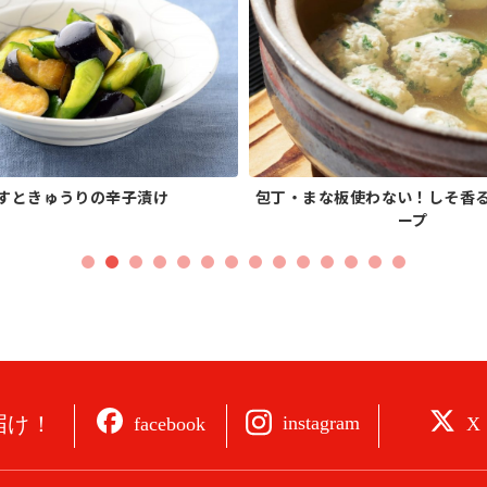
すときゅうりの辛子漬け
包丁・まな板使わない！しそ香
ープ
届け！
instagram
facebook
X