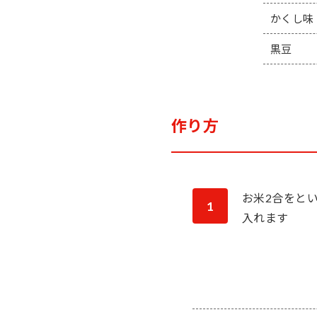
かくし味
黒豆
作り方
お米2合をと
1
入れます