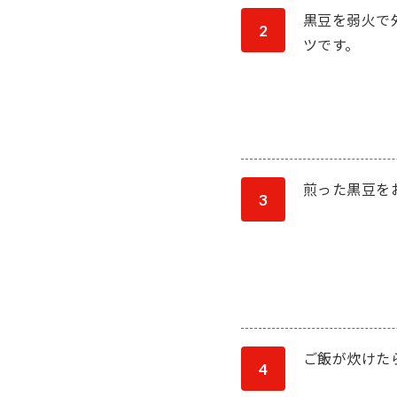
黒豆を弱火で
2
ツです。
煎った黒豆を
3
ご飯が炊けた
4