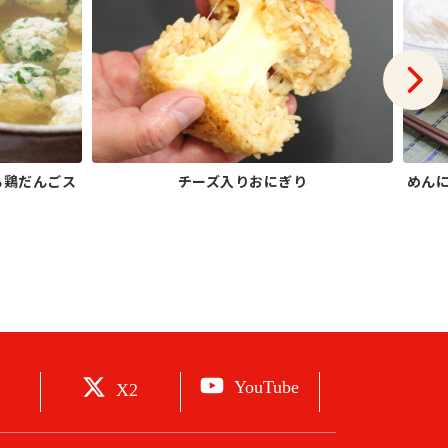
る鶏だんごス
チーズ入りおにぎり
めん
YouTube
X2