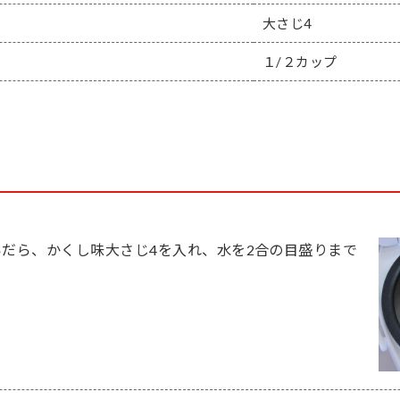
大さじ4
１/２カップ
いだら、かくし味大さじ4を入れ、水を2合の目盛りまで