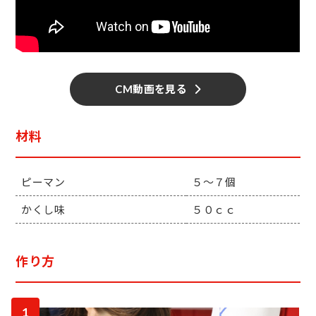
CM動画を見る
材料
ピーマン
５～７個
かくし味
５０ｃｃ
作り方
1