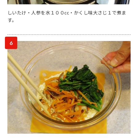
しいたけ・人参を水１００cc・かくし味大さじ１で煮ま
す。
6