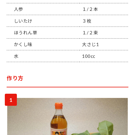
人参
１/２本
しいたけ
３枚
ほうれん草
１/２束
かくし味
大さじ1
水
100㏄
作り方
1