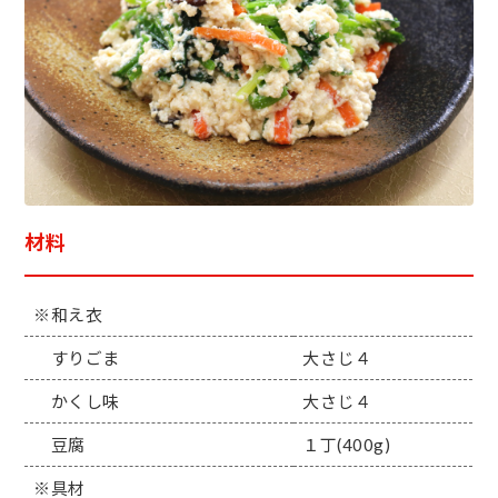
材料
※和え衣
すりごま
大さじ４
かくし味
大さじ４
豆腐
１丁(400g)
※具材