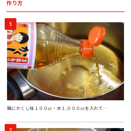
作り方
1
鍋にかくし味１００㏄・水１,０００㏄を入れて‥
2