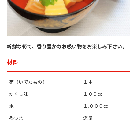
新鮮な筍で、香り豊かなお吸い物をお楽しみ下さい。
材料
筍（ゆでたもの）
１本
かくし味
１００㏄
水
１,０００㏄
みつ葉
適量