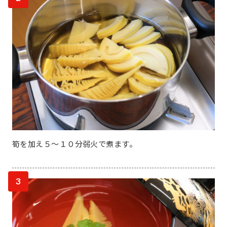
筍を加え５～１０分弱火で煮ます。
3