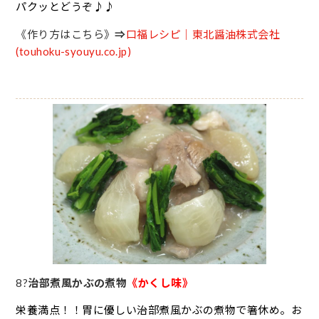
パクッとどうぞ♪♪
《作り方はこちら》
⇒
口福レシピ｜東北醤油株式会社
(touhoku-syouyu.co.jp)
8
?
治部煮風かぶの煮物
《かくし味》
栄養満点！！胃に優しい治部煮風かぶの煮物で箸休め。お