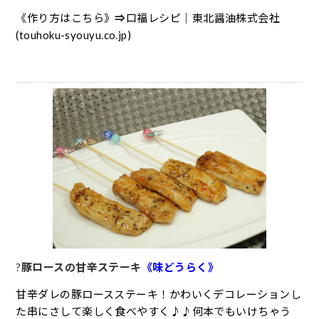
《作り方はこちら》
⇒
口福レシピ｜東北醤油株式会社
(touhoku-syouyu.co.jp)
?
豚ロースの甘辛ステーキ
《
味どうらく》
甘辛ダレの豚ロースステーキ！かわいくデコレーションし
た串にさして楽しく食べやすく♪♪何本でもいけちゃう