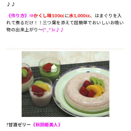
♪♪
《作り方》⇒
かくし味100㏄
に
水1,000㏄
、はまぐりを入
れて煮るだけ！！三つ葉を添えて超簡単でおいしいお吸い
物の出来上がり～
(^_^)v♪♪
?甘酒ゼリー
《秋田姫美人》