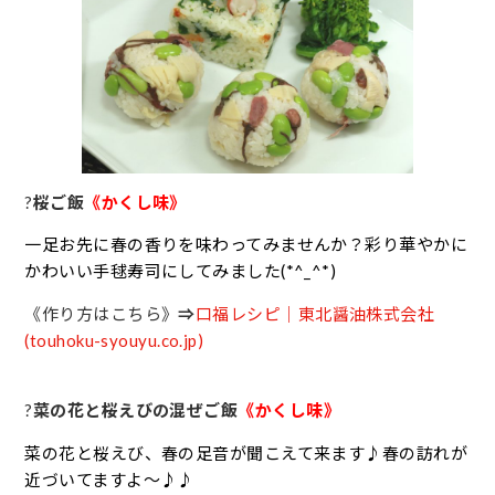
?
桜ご飯
《かくし味》
一足お先に春の香りを味わってみませんか？彩り華やかに
かわいい手毬寿司にしてみました(*^_^*)
《作り方はこちら》
⇒
口福レシピ｜東北醤油株式会社
(touhoku-syouyu.co.jp)
?
菜の花と桜えびの混ぜご飯
《かくし味》
菜の花と桜えび、春の足音が聞こえて来ます♪春の訪れが
近づいてますよ～♪♪