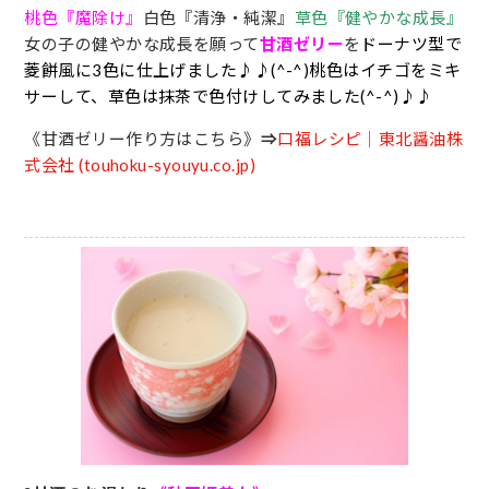
桃色『魔除け』
白色『清浄・純潔』
草色『健やかな成長』
女の子の健やかな成長を願って
甘酒ゼリー
を
ドーナツ型で
菱餅風に3色に仕上げました♪♪(^-^)桃色はイチゴをミキ
サーして、草色は抹茶で色付けしてみました(^-^)♪♪
《甘酒ゼリー作り方はこちら》
⇒
口福レシピ｜東北醤油株
式会社 (touhoku-syouyu.co.jp)