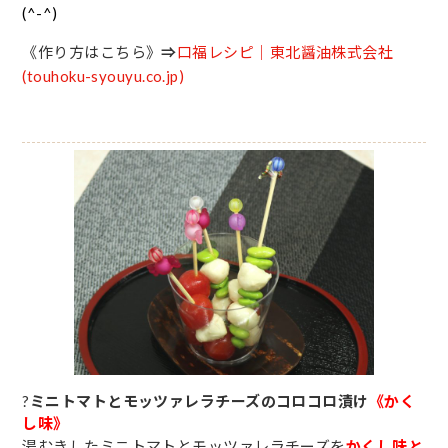
(^-^)
《作り方はこちら》
⇒
口福レシピ｜東北醤油株式会社
(touhoku-syouyu.co.jp)
?
ミニトマトとモッツァレラチーズのコロコロ漬け
《かく
し味》
湯むきしたミニトマトとモッツァレラチーズを
かくし味と