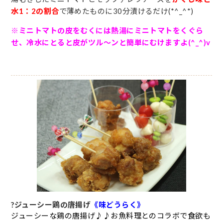
水1：2の割合
で薄めたものに
30分漬けるだけ(*^_^*)
※ミニトマトの皮をむくには熱湯にミニトマトをくぐら
せ、冷水にとると皮がツル～ンと簡単にむけますよ(^_^)v
?
ジューシー鶏の唐揚げ
《味どうらく》
ジューシーな鶏の唐揚げ♪♪お魚料理とのコラボで食欲も