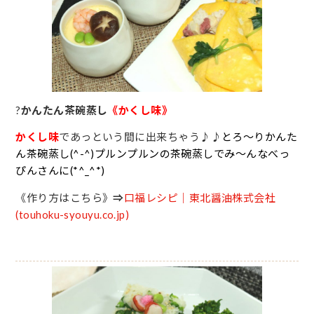
?
かんたん茶碗蒸し
《かくし味》
かくし味
であっという間に出来ちゃう♪♪
とろ～りかんた
ん茶碗蒸し(^-^)プルンプルンの茶碗蒸しでみ～んなべっ
ぴんさんに(*^_^*)
《作り方はこちら》
⇒
口福レシピ｜東北醤油株式会社
(touhoku-syouyu.co.jp)