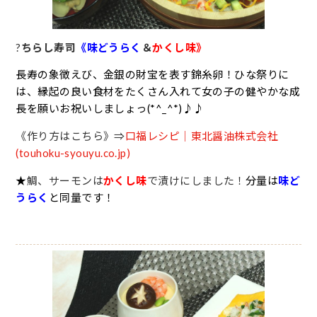
?
ちらし寿司
《
味どうらく
＆
かくし味
》
長寿の象徴えび、金銀の財宝を表す錦糸卵！ひな祭りに
は、縁起の良い食材をたくさん入れて女の子の健やかな成
長を願いお祝いしましょっ(*^_^*)♪♪
《作り方はこちら》⇒
口福レシピ｜東北醤油株式会社
(touhoku-syouyu.co.jp)
★
鯛、サーモンは
かくし味
で漬けにしました！
分量は
味ど
うらく
と同量です！