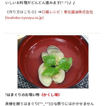
いしいお料理がどんどん進みます(^-^)♪♪
《作り方はこちら》
⇒
口福レシピ｜東北醤油株式会社
(touhoku-syouyu.co.jp)
?はまぐりのお吸い物
《かくし味》
良縁を願うはまぐり(*^_^*)ひな祭りにはかかせません