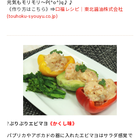
元気も
モリモリ～P(^o^)q♪♪
《作り方はこちら》
⇒
口福レシピ｜東北醤油株式会社
(touhoku-syouyu.co.jp)
?
ぷりぷりエビマヨ
《かくし味》
パプリカやアボカドの器に入れたエビマヨはサラダ感覚で